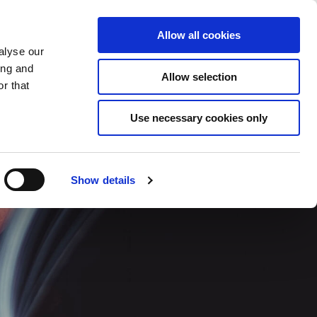
Éléments sauvegardés
(0) Articles
ion/Inscription
Allow all cookies
alyse our
ing and
Allow selection
Rec
r that
Use necessary cookies only
Show details