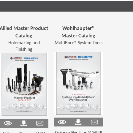
Allied Master Product
Wohlhaupter®
Catalog
Master Catalog
Holemaking and
MultiBore® System Tools
Finishing
(Opens in a ne
(Opens in a new window)
(Opens in a new window)
(Opens in a new window)
Référence literature: B10-WHL