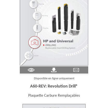
(Opens in a new window)
Disponible en ligne uniquement
A60-REV: Revolution Drill®
Plaquette Carbure Remplaçables
ns in a new window)
(Opens in a