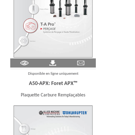
(Opens in a new window)
Disponible en ligne uniquement
A50-APX: Foret APX™
Plaquette Carbure Remplaçables
 new window)
(Opens in a new wi