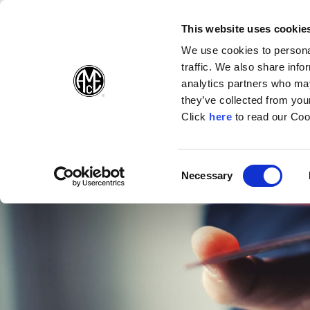
(Opens in a n
(Opens i
(O
English
Suivez-nous sur:
This website uses cookie
We use cookies to personal
traffic. We also share info
Produits
E
analytics partners who may
they’ve collected from your
(Opens in a n
Click
here
to read our Coo
Consent
Necessary
(Opens in a new window)
Selection