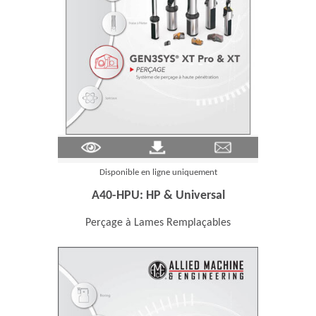
(Opens in a new window)
Disponible en ligne uniquement
A40-HPU: HP & Universal
Perçage à Lames Remplaçables
ns in a new window)
(Opens in a