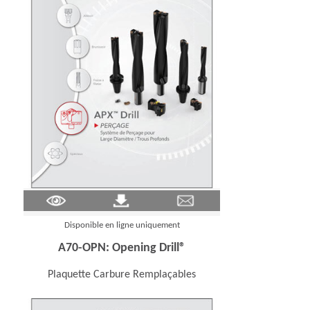
(Opens in a new window)
Disponible en ligne uniquement
A70-OPN: Opening Drill®
Plaquette Carbure Remplaçables
 new window)
(Opens in a new wi