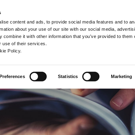
ew window)
n a new window)
pens in a new window)
(Opens in a new window)
(Opens in a new window)
Connex
s
ise content and ads, to provide social media features and to an
rmation about your use of our site with our social media, advertis
ntreprise
Contact
Outils en ligne
Assistance
 combine it with other information that you’ve provided to them o
 use of their services.
ew window)
kie Policy.
Preferences
Statistics
Marketing