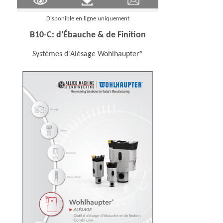
Disponible en ligne uniquement
B10-C: d'Ébauche & de Finition
Systèmes d'Alésage Wohlhaupter®
 new window)
(Opens in a new wi