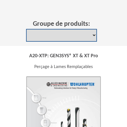
Groupe de produits:
A20-XTP: GEN3SYS® XT & XT Pro
Perçage à Lames Remplaçables
ns in a new window)
(Opens in a