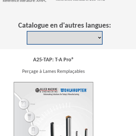
Référence literature: AMPC
Catalogue en d'autres langues:
A25-TAP: T-A Pro®
Perçage à Lames Remplaçables
 new window)
(Opens in a new wi