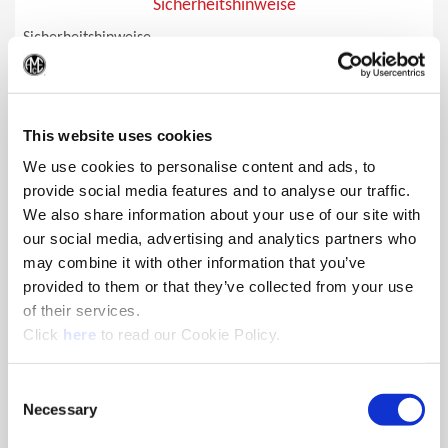
Sicherheitshinweise
Sicherheitshinweise
(Op
This website uses cookies
We use cookies to personalise content and ads, to
provide social media features and to analyse our traffic.
We also share information about your use of our site with
our social media, advertising and analytics partners who
may combine it with other information that you’ve
provided to them or that they’ve collected from your use
of their services.
(Opens in a new window)
Click
here
to read our Cookie Policy.
Consent
Necessary
Selection
Sicherheitssymbole