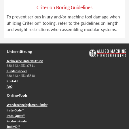
Criterion Boring Guidelines
To prevent serious injury and/or machine tool damage when
utilizing Criterion® tooling: refer to the guidelines on length
and weight restrictions when assembling modular systems.
Unterstützung
Technische Unterstützung
330.343.4283 x7611
Kundenservice
330.343.4283 x8610
Kontakt
FAQ
Online-Tools
Wendeschneidplatten-Finder
Insta-Code ®
Insta-Quote®
Produkt-Finder
ToolMD ®