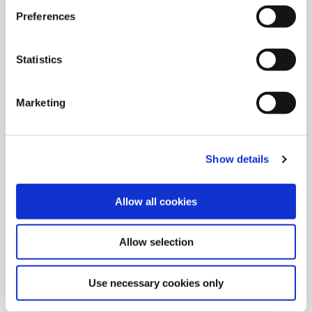
Preferences
Bitte beachten Sie sorgfältig alle in AMECs Produkthinweisen
und Katalogen angeführten Sicherheits- und Warnsymbole.
Statistics
Marketing
Show details
Allow all cookies
Allow selection
Use necessary cookies only
Besuchersicherheit