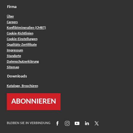
Firma
Über
Careers
Konfliktmineralien (CMRT)
Cookie-Richtlinien
Cookie-Einstellungen
Qualitäts-Zertifikate
Impressum
Standorte
Datenschutzerklärung
Sitemap
Downloads
Kataloge, Broschüren
ABONNIEREN
(Opens in a new window)
(Opens in a new window)
(Opens in a new window)
(Opens in a new window)
(Opens in a new wind
BLEIBEN SIE IN VERBINDUNG