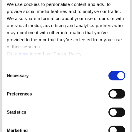
We use cookies to personalise content and ads, to
provide social media features and to analyse our traffic.
(Opens in a new window)
We also share information about your use of our site with
our social media, advertising and analytics partners who
may combine it with other information that you’ve
provided to them or that they’ve collected from your use
of their services.
(Opens in a new window)
Click
here
to read our Cookie Policy.
Consent
Necessary
Selection
Preferences
Matériaux recommandés
Référence
Statistics
d'icône
Industries Recommandées
Marketing
Référence