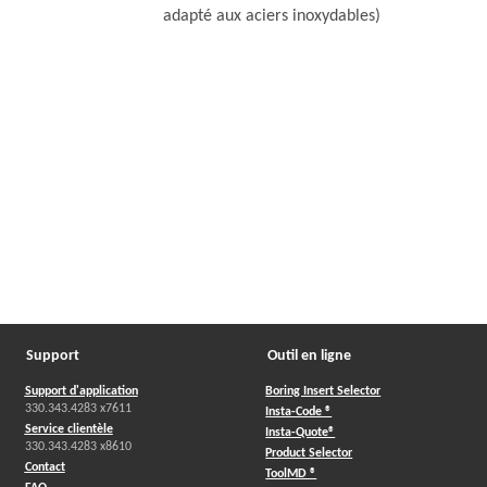
adapté aux aciers inoxydables)
Support
Outil en ligne
Support d'application
Boring Insert Selector
330.343.4283 x7611
Insta-Code ®
Service clientèle
Insta-Quote®
330.343.4283 x8610
Product Selector
Contact
ToolMD ®