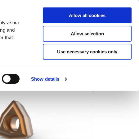
Éléments sauvegardés
(0) Articles
ion/Inscription
Allow all cookies
alyse our
ing and
Allow selection
Rec
r that
Use necessary cookies only
positive (HR)
Show details