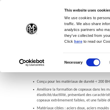
(Opens in a n
(Opens i
(O
English
Suivez-nous sur:
This website uses cookie
We use cookies to personal
traffic. We also share info
Produits
E
analytics partners who may
they’ve collected from your
(Opens in a n
Click
here
to read our Coo
Accueil
Produits
Perçage
Géométries d'insert
Géométri
Consent
Necessary
APX Drill : Géométrie coupe
(Opens in a new window)
Selection
Conçu pour les matériaux de dureté < 200 
Améliore la formation de copeaux dans les ma
élasticité/ductilité, présentant des caractéri
copeaux extrêmement faibles, et une faible d
Matériaux cibles : aciers doux, aciers moulés 