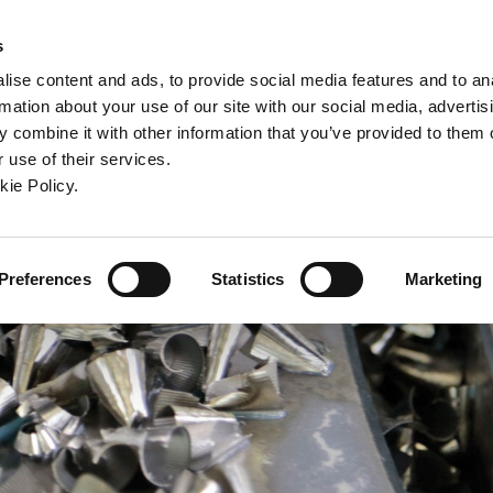
ew window)
n a new window)
pens in a new window)
(Opens in a new window)
(Opens in a new window)
Connex
s
ise content and ads, to provide social media features and to an
rmation about your use of our site with our social media, advertis
ntreprise
Contact
Outils en ligne
Assistance
 combine it with other information that you’ve provided to them o
 use of their services.
ew window)
kie Policy.
Preferences
Statistics
Marketing