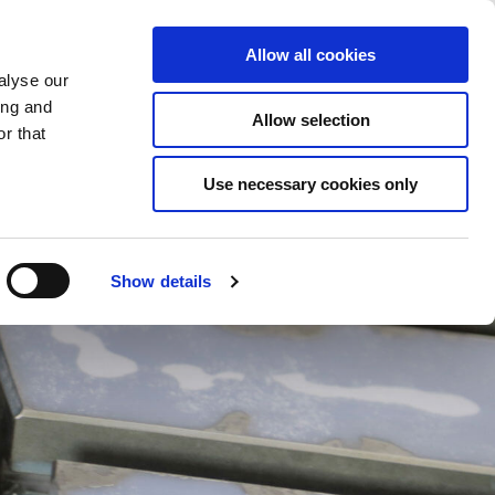
Éléments sauvegardés
(0) Articles
ion/Inscription
Allow all cookies
alyse our
ing and
Allow selection
Rec
r that
Use necessary cookies only
Show details