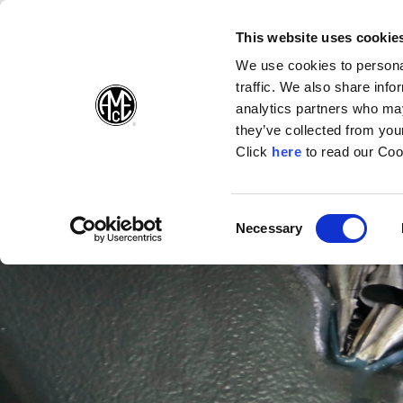
(Opens in a n
(Opens i
(O
English
Suivez-nous sur:
This website uses cookie
We use cookies to personal
traffic. We also share info
Produits
E
analytics partners who may
they’ve collected from your
(Opens in a n
Click
here
to read our Coo
Consent
Necessary
(Opens in a new window)
Selection