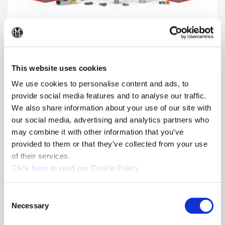
Especiales de ingeniería
(Op
Nuestros ingenieros pueden desarrollar y diseñar una
solución especial para su aplicación única.
This website uses cookies
We use cookies to personalise content and ads, to
provide social media features and to analyse our traffic.
We also share information about your use of our site with
our social media, advertising and analytics partners who
may combine it with other information that you’ve
provided to them or that they’ve collected from your use
of their services.
(Opens in a new window)
Click
here
to read our Cookie Policy.
Consent
Necessary
Selection