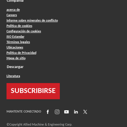
Compañia
acerca de
Careers
Informe sobre minerales de conflicto
Política de cookies
Configuración de cookies
ISO Estandar
Términos legales
Ubicaciones
Politica de Privacidad
Mapa de sitio
Descargar
Literatura
SUBSCRIBIRSE
(Opens in a new window)
(Opens in a new window)
(Opens in a new window)
(Opens in a new window)
(Opens in a new window)
MANTENTE CONECTADO
©Copyright
Allied Machine & Engineering Corp.