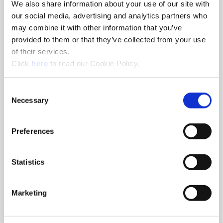
We also share information about your use of our site with
Localizador de distribuidores
our social media, advertising and analytics partners who
may combine it with other information that you’ve
Encuentre el distribuidor más cerca suyo para que podamos
provided to them or that they’ve collected from your use
poner las herramientas Allied Machine en sus manos.
of their services.
(Opens in a new window)
Click
here
to read our Cookie Policy.
Consent
Necessary
Selection
Preferences
Statistics
Marketing