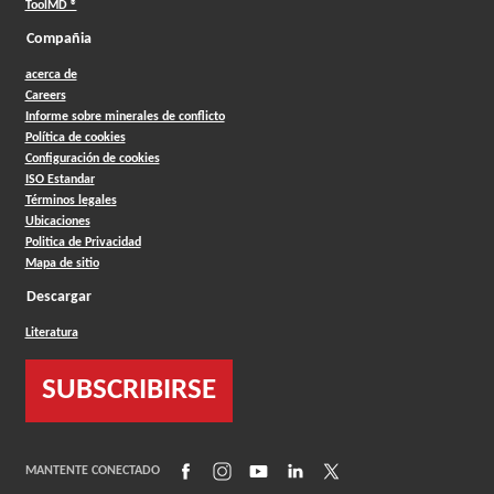
ToolMD ®
Compañia
acerca de
Careers
Informe sobre minerales de conflicto
Política de cookies
Configuración de cookies
ISO Estandar
Términos legales
Ubicaciones
Politica de Privacidad
Mapa de sitio
Descargar
Literatura
SUBSCRIBIRSE
(Opens in a new window)
(Opens in a new window)
(Opens in a new window)
(Opens in a new window)
(Opens in a new window)
MANTENTE CONECTADO