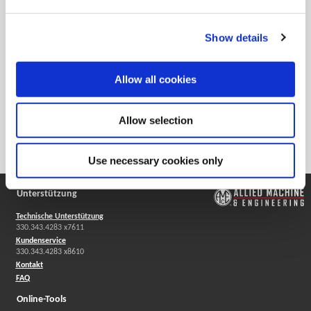
Show details
Wendeschneidplatten-Konfigurator für das Ausdrehen
Allow all cookies
Wohlhaupter® bietet eine große Auswahl an
Wendeschneidplatten speziell für die Bearbeitung von
Allow selection
Bohrungen. Hier finden Sie garantiert die beste
Wendeschneidplatte für Ihre Anwendung.
Use necessary cookies only
Unterstützung
Technische Unterstützung
330.343.4283 x7611
Kundenservice
330.343.4283 x8610
Kontakt
FAQ
Online-Tools