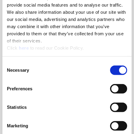
provide social media features and to analyse our traffic.
We also share information about your use of our site with
our social media, advertising and analytics partners who
may combine it with other information that you’ve
Criterion®
provided to them or that they’ve collected from your use
Criterion® eignet sich perfekt für Hersteller, die ein
of their services.
preiswertes, vielseitiges, modulares Ausdrehsystem suchen,
(Opens in a new window)
Click
here
to read our Cookie Policy.
welches eine breite Palette von Anwendungen abdeckt.
Consent
Necessary
Selection
Preferences
Statistics
Marketing