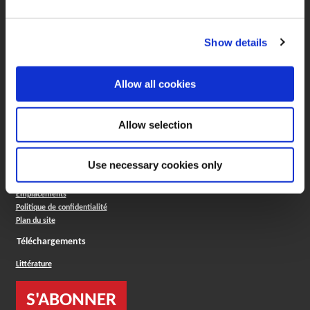
Boring Insert Selector
Insta-Code ®
Insta-Quote®
Show details
Product Selector
ToolMD ®
Société
Allow all cookies
À propos
Carrières
Allow selection
Conflict Minerals (CMRT)
Politique de cookies
Paramètres des cookies
Use necessary cookies only
Norme ISO
Termes légaux
Emplacements
Politique de confidentialité
Plan du site
Téléchargements
Littérature
S'ABONNER