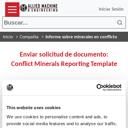
Iniciar Sesión
Bus
Inicio
Compañía
Informe sobre minerales en conflicto
Enviar solicitud de documento:
Conflict Minerals Reporting Template
Si es un usuario registrado
(Op
por favor presione el botón de abajo para iniciar
sesión:
This website uses cookies
We use cookies to personalise content and ads, to
Acceso
provide social media features and to analyse our traffic.