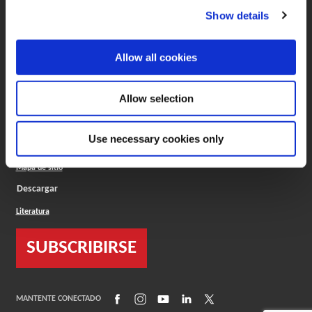
ToolMD ®
Show details
Compañia
acerca de
Allow all cookies
Careers
Informe sobre minerales de conflicto
Política de cookies
Allow selection
Configuración de cookies
ISO Estandar
Términos legales
Use necessary cookies only
Ubicaciones
Politica de Privacidad
Mapa de sitio
Descargar
Literatura
SUBSCRIBIRSE
(Opens in a new window)
(Opens in a new window)
(Opens in a new window)
(Opens in a new window)
(Opens in a new window)
MANTENTE CONECTADO