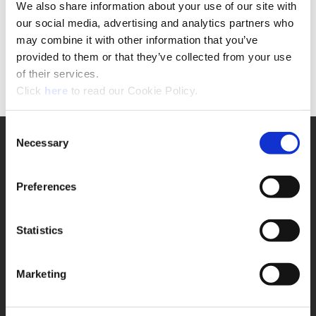
We also share information about your use of our site with
Si NO es un usuario registrado
our social media, advertising and analytics partners who
por favor presione el botón de abajo para
may combine it with other information that you’ve
completar el formulario de solicitud.
provided to them or that they’ve collected from your use
of their services.
Formulario
(Opens in a new window)
Click
here
to read our Cookie Policy.
Consent
Soporte
Necessary
Selection
Soporte de Aplicacion
330.343.4283 x7611
Preferences
Soporte al cliente
330.343.4283 x8610
Contacto
FAQ
Statistics
Herramientas en linea
Boring Insert Selector
Marketing
Insta-Code ®
Insta-Quote®
Product Selector