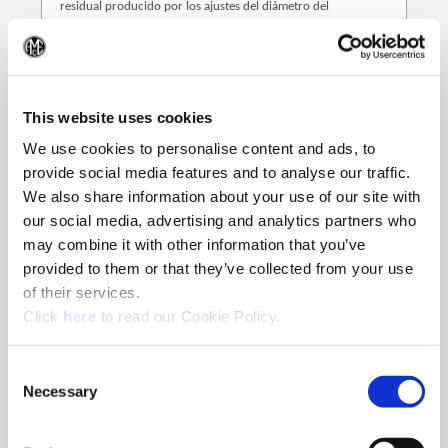
residual producido por los ajustes del diámetro del
portainserto.
(Op
This website uses cookies
We use cookies to personalise content and ads, to
provide social media features and to analyse our traffic.
We also share information about your use of our site with
our social media, advertising and analytics partners who
may combine it with other information that you’ve
provided to them or that they’ve collected from your use
of their services.
(Opens in a new window)
Click
here
to read our Cookie Policy.
Consent
Necessary
Selection