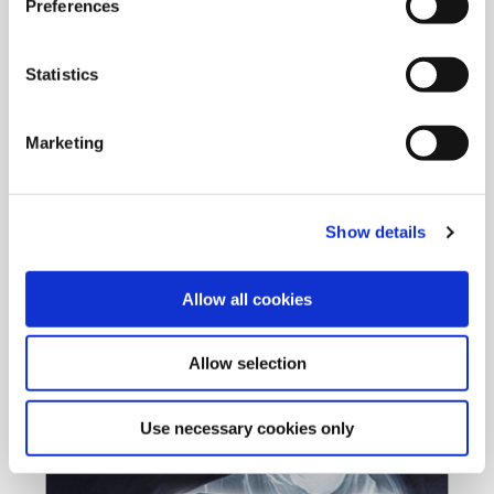
Preferences
1998
Statistics
Las primeras herramientas de boreado de
precisión de aluminio "Alu-Line": bienvenida la
3a generación
Marketing
Wohlhaupter marca la pauta en la reducción de peso con el
lanzamiento de las herramientas livianas Alu-Line. Por fin, las
herramientas de gran tamaño pueden integrarse fácilmente
Show details
en el proceso de producción, con un manejo sencillo y la
máxima precisión. Al mismo tiempo, la 3a generación de la
familia Wohlhaupter toma las riendas de la empresa.
Allow all cookies
Allow selection
Use necessary cookies only