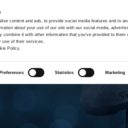
w window)
 a new window)
ens in a new window)
(Opens in a new window)
(Opens in a new window)
Anmelde
s
ise content and ads, to provide social media features and to an
rmation about your use of our site with our social media, advertis
nternehmen
Kontakt
Online-Tools
Service
 combine it with other information that you’ve provided to them o
 use of their services.
ew window)
kie Policy.
Preferences
Statistics
Marketing