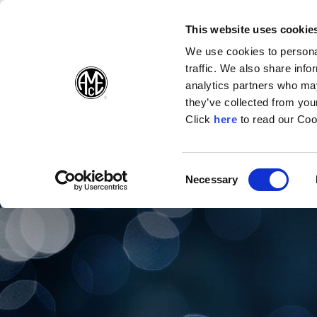
(Opens in a ne
(Opens in
(Op
English
Folgen Sie uns:
This website uses cookie
We use cookies to personal
traffic. We also share info
Produkte
U
analytics partners who may
they’ve collected from your
(Opens in a n
Click
here
to read our Coo
Consent
Necessary
(Opens in a new window)
Selection