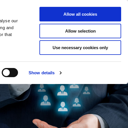
Gespeicherte Elemente
(0) Artikel
n/Registrieren
Allow all cookies
alyse our
ing and
Allow selection
Suc
r that
Use necessary cookies only
Show details