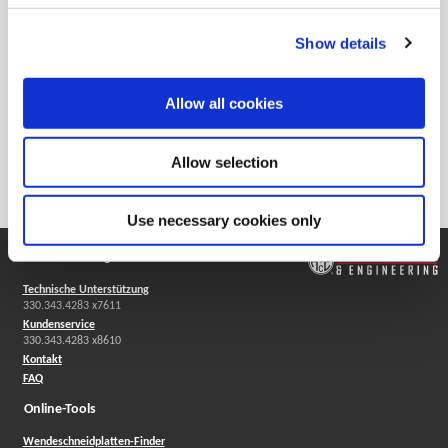
Show details
Allow all cookies
Technische Produktschulungen (TES)
Von Demonstrationen bis zu echten praktischen Übungen
lernen Sie hier alles, was Sie über die Hochleistungsprodukte
Allow selection
von Allied wissen müssen.
Use necessary cookies only
Unterstützung
Technische Unterstützung
330.343.4283 x7611
Kundenservice
330.343.4283 x8610
Kontakt
FAQ
Online-Tools
Wendeschneidplatten-Finder