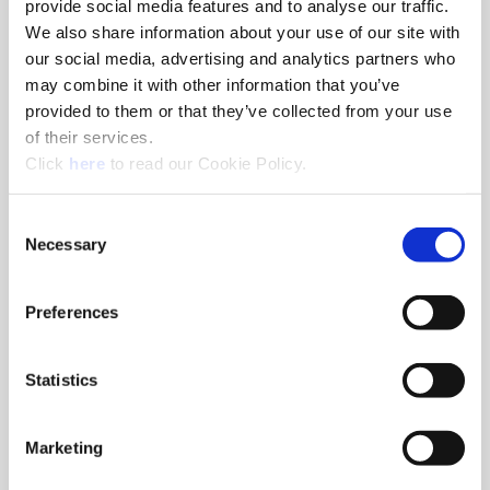
provide social media features and to analyse our traffic.
We also share information about your use of our site with
our social media, advertising and analytics partners who
Veranstaltungen
may combine it with other information that you’ve
provided to them or that they’ve collected from your use
Beachten Sie die anstehenden Messen, bei denen
of their services.
Wohlhaupter & Allied Machine als Aussteller auftreten
(Opens in a new window)
werden. Prüfen Sie, ob wir in Ihrer Nähe sind und besuchen
Click
here
to read our Cookie Policy.
Sie uns.
Consent
Necessary
Selection
Preferences
Statistics
Marketing